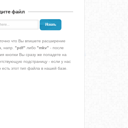
дите файл
Искать
точно что Вы впишете расширение
, напр.
"pdf"
либо
"mkv"
- после
ия кнопки Вы сразу же попадете на
етствующую подстраницу - если у нас
о есть этот тип файла в нашей базе.