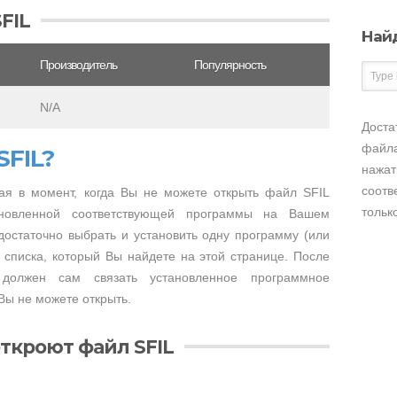
FIL
Най
Производитель
Популярность
N/A
Доста
файла
SFIL?
нажат
соотв
я в момент, когда Вы не можете открыть файл SFIL
тольк
тановленной соответствующей программы на Вашем
достаточно выбрать и установить одну программу (или
 списка, который Вы найдете на этой странице. После
 должен сам связать установленное программное
Вы не можете открыть.
ткроют файл SFIL