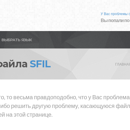
У Вас проблемы 
Вы попали по
ВЫБРАТЬ ЯЗЫК
файла
SFIL
ГЛАВНА
о, то весьма правдоподобно, что у Вас проблема
 либо решить другую проблему, касающуюся файла
й на этой странице.