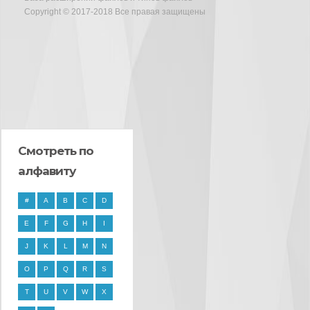
Copyright © 2017-2018 Все правая защищены
Смотреть по
алфавиту
#
A
B
C
D
E
F
G
H
I
J
K
L
M
N
O
P
Q
R
S
T
U
V
W
X