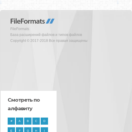
FileFormats
База расширений файлов и типов файлов
Copyright © 2017-2018 Все правая защищены
Смотреть по
алфавиту
#
A
B
C
D
E
F
G
H
I