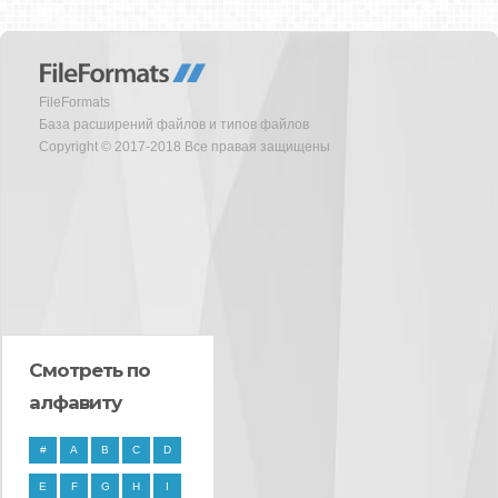
FileFormats
База расширений файлов и типов файлов
Copyright © 2017-2018 Все правая защищены
Смотреть по
алфавиту
#
A
B
C
D
E
F
G
H
I