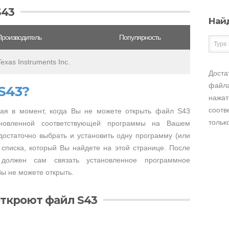
S43
Най
Производитель
Популярность
Texas Instruments Inc.
Доста
файла
S43?
нажат
соотв
ая в момент, когда Вы не можете открыть файл S43
тольк
тановленной соответствующей программы на Вашем
достаточно выбрать и установить одну программу (или
 списка, который Вы найдете на этой странице. После
 должен сам связать установленное программное
ы не можете открыть.
ткроют файл S43