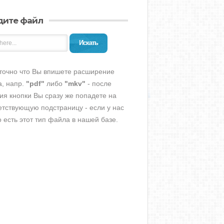
дите файл
Искать
точно что Вы впишете расширение
, напр.
"pdf"
либо
"mkv"
- после
ия кнопки Вы сразу же попадете на
етствующую подстраницу - если у нас
о есть этот тип файла в нашей базе.