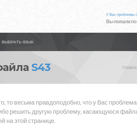
У Вас проблемы 
Вы попали по
ВЫБРАТЬ ЯЗЫК
файла
S43
ГЛАВНА
о, то весьма правдоподобно, что у Вас проблем
либо решить другую проблему, касающуюся файла
й на этой странице.