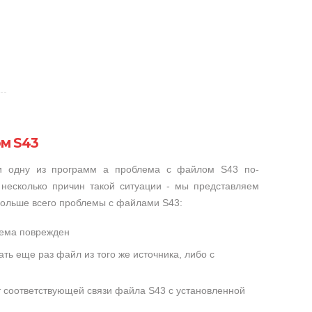
м S43
ли одну из программ а проблема с файлом S43 по-
несколько причин такой ситуации - мы представляем
больше всего проблемы с файлами S43:
лема поврежден
ть еще раз файл из того же источника, либо с
т соответствующей связи файла S43 с установленной