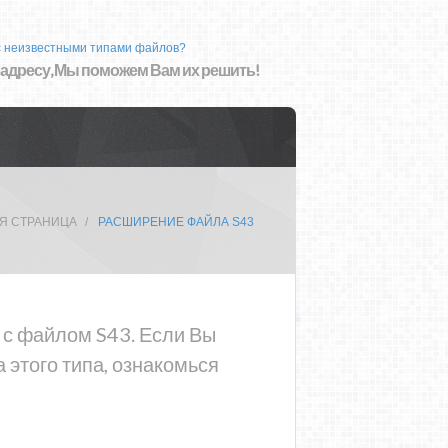
с неизвестными типами файлов?
 адресу, Мы поможем Вам их решить!
Я СТРАНИЦА
РАСШИРЕНИЕ ФАЙЛА S43
а с файлом S43. Если Вы
 этого типа, ознакомься