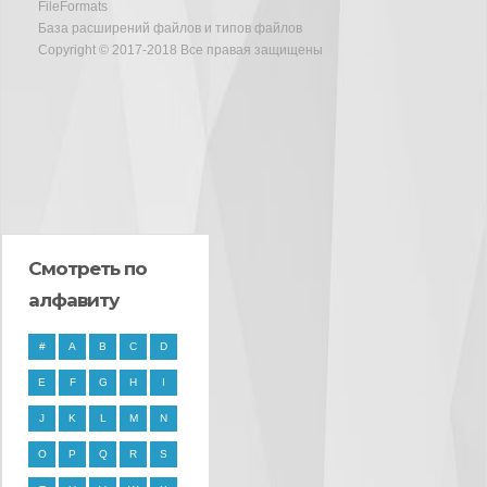
FileFormats
База расширений файлов и типов файлов
Copyright © 2017-2018 Все правая защищены
Смотреть по
алфавиту
#
A
B
C
D
E
F
G
H
I
J
K
L
M
N
O
P
Q
R
S