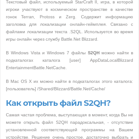
Текстовый файл, используемый StarCraft II, игра, в которой
игроки участвуют в космическом пространстве в качестве
гонок Terran, Protoss и Zerg. Содержит информацию
заголовка для локализации онлайн-геймплея. Связано с
файлами локализации текста .S2QL. Используется во время
игры онлайн через службу Battle.Net Blizzard.
В Windows Vista и Windows 7 файлы
S2QH
можно найти в
подкаталогах каталога [user] AppDataLocalBlizzard
EntertainmentBattle.NetCache.
В Mac OS X их можно найти в подкаталогах этого каталога:
[пользователь] /Shared/Blizzard/Battle.Net/Cache/
Как открыть файл S2QH?
Самая частая проблема, выступающая в момент, когда Вы не
можете открыть файл S2QH парадоксальная, - отсутствие
установленной соответствующей программы на Вашем
устройстве. Решение очень простое, достаточно выбрать и