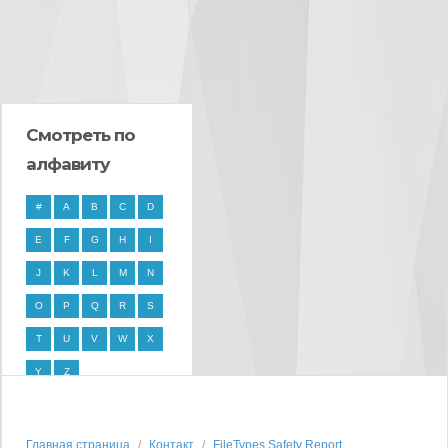
Смотреть по
алфавиту
#
A
B
C
D
E
F
G
H
I
J
K
L
M
N
O
P
Q
R
S
T
U
V
W
X
Y
Z
Главная страница
Контакт
FileTypes Safety Report