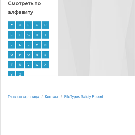
Смотреть по
алфавиту
#
A
B
C
D
E
F
G
H
I
J
K
L
M
N
O
P
Q
R
S
T
U
V
W
X
Y
Z
Главная страница
Контакт
FileTypes Safety Report