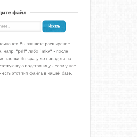
дите файл
Искать
точно что Вы впишете расширение
, напр.
"pdf"
либо
"mkv"
- после
ия кнопки Вы сразу же попадете на
етствующую подстраницу - если у нас
о есть этот тип файла в нашей базе.