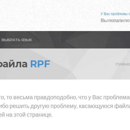
У Вас проблемы 
Вы попали по
ВЫБРАТЬ ЯЗЫК
файла
RPF
ГЛАВНА
о, то весьма правдоподобно, что у Вас проблем
либо решить другую проблему, касающуюся файла
й на этой странице.