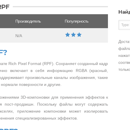
RPF
Най
Производитель
Популярность
N/A
Доста
файла
F?
нажат
соотв
те Rich Pixel Format (RPF). Сохраняет созданный кадр
тольк
ычно включает в себя информацию RGBA (красный,
поддерживает произвольные каналы изображения, такие
, нормали поверхности и другие.
ложениями 3D-компоновки для применения эффектов к
я пост-продакшн. Поскольку файлы могут содержать
селях, приложение компоновки может изолировать
менения специализированных эффектов.