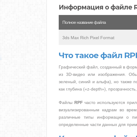
Информация о файле 
Полное название файла
3ds Max Rich Pixel Format
Что такое файл RP
Графический файл, созданный в форма
из 3D-видео или изображения. Об
зеленый, синий и альфа), но также 
как глубина («z-depth»), прозрачность
Файлы
RPF
часто используются при
визуализированным кадрам во врем
различные типы информации о пик
определенные части данных для при