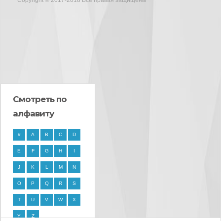
Copyright © 2017-2018 Все правая защищены
Смотреть по
алфавиту
#
A
B
C
D
E
F
G
H
I
J
K
L
M
N
O
P
Q
R
S
T
U
V
W
X
Y
Z