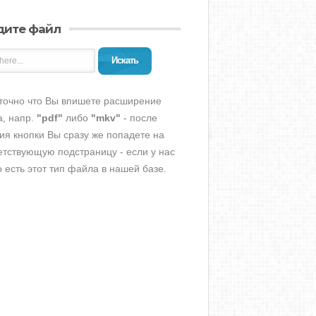
дите файл
Искать
точно что Вы впишете расширение
, напр.
"pdf"
либо
"mkv"
- после
ия кнопки Вы сразу же попадете на
етствующую подстраницу - если у нас
о есть этот тип файла в нашей базе.