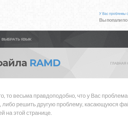
У Вас проблемы 
Вы попали по
ВЫБРАТЬ ЯЗЫК
файла
RAMD
ГЛАВНАЯ
то, то весьма правдоподобно, что у Вас пробле
 либо решить другую проблему, касающуюся фай
й на этой странице.