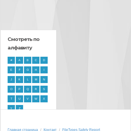
Смотреть по
алфавиту
#
A
B
C
D
E
F
G
H
I
J
K
L
M
N
O
P
Q
R
S
T
U
V
W
X
Y
Z
Главная страница
Контакт
FileTypes Safety Report