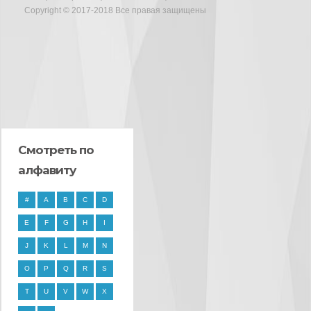
Copyright © 2017-2018 Все правая защищены
Смотреть по
алфавиту
#
A
B
C
D
E
F
G
H
I
J
K
L
M
N
O
P
Q
R
S
T
U
V
W
X