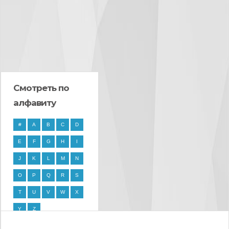
Смотреть по
алфавиту
#
A
B
C
D
E
F
G
H
I
J
K
L
M
N
O
P
Q
R
S
T
U
V
W
X
Y
Z