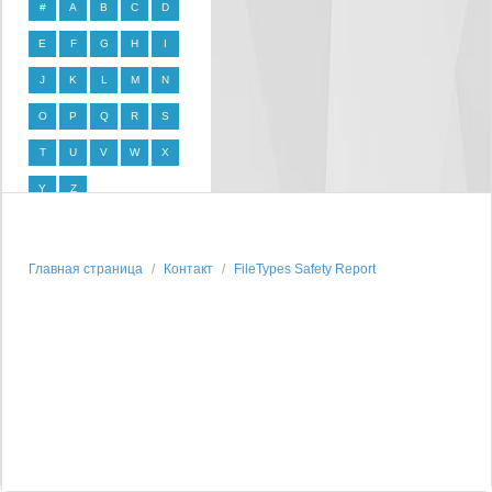
#
A
B
C
D
E
F
G
H
I
J
K
L
M
N
O
P
Q
R
S
T
U
V
W
X
Y
Z
Главная страница
Контакт
FileTypes Safety Report