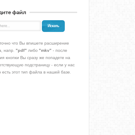
дите файл
Искать
точно что Вы впишете расширение
, напр.
"pdf"
либо
"mkv"
- после
ия кнопки Вы сразу же попадете на
етствующую подстраницу - если у нас
о есть этот тип файла в нашей базе.