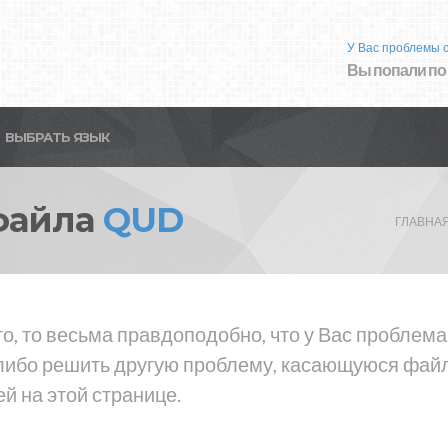
У Вас проблемы 
Вы попали по
ВЫБРАТЬ ЯЗЫК
файла
QUD
ГЛАВНА
то, то весьма правдоподобно, что у Вас проблем
либо решить другую проблему, касающуюся файла
й на этой странице.