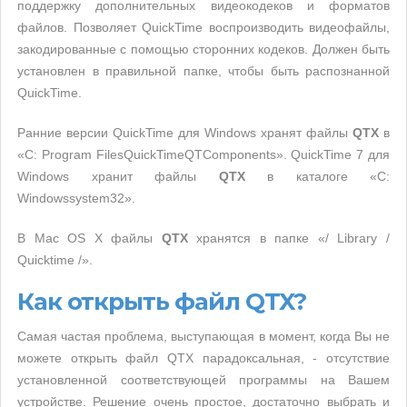
поддержку дополнительных видеокодеков и форматов
файлов. Позволяет QuickTime воспроизводить видеофайлы,
закодированные с помощью сторонних кодеков. Должен быть
установлен в правильной папке, чтобы быть распознанной
QuickTime.
Ранние версии QuickTime для Windows хранят файлы
QTX
в
«C: Program FilesQuickTimeQTComponents». QuickTime 7 для
Windows хранит файлы
QTX
в каталоге «C:
Windowssystem32».
В Mac OS X файлы
QTX
хранятся в папке «/ Library /
Quicktime /».
Как открыть файл QTX?
Самая частая проблема, выступающая в момент, когда Вы не
можете открыть файл QTX парадоксальная, - отсутствие
установленной соответствующей программы на Вашем
устройстве. Решение очень простое, достаточно выбрать и