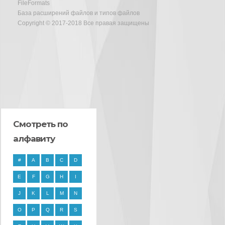
FileFormats
База расширений файлов и типов файлов
Copyright © 2017-2018 Все правая защищены
Смотреть по
алфавиту
#
A
B
C
D
E
F
G
H
I
J
K
L
M
N
O
P
Q
R
S