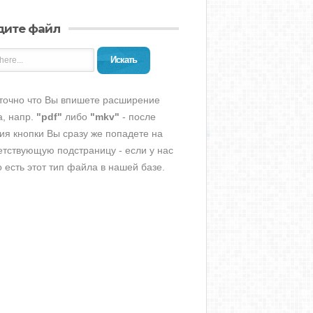
дите файл
Искать
точно что Вы впишете расширение
, напр.
"pdf"
либо
"mkv"
- после
ия кнопки Вы сразу же попадете на
етствующую подстраницу - если у нас
о есть этот тип файла в нашей базе.