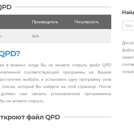
QPD
Най
Производитель
Популярность
n
N/A
Доста
файла
 QPD?
нажат
соотв
ая в момент, когда Вы не можете открыть файл QPD
тольк
тановленной соответствующей программы на Вашем
достаточно выбрать и установить одну программу (или
 списка, который Вы найдете на этой странице. После
 должен сам связать установленное программное
Вы не можете открыть.
откроют файл QPD