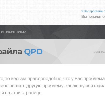
У Вас проблемы 
Вы попали по
ВЫБРАТЬ ЯЗЫК
файла
QPD
ГЛАВНА
то, то весьма правдоподобно, что у Вас проблем
либо решить другую проблему, касающуюся файла
й на этой странице.