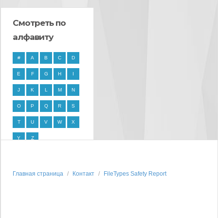
Смотреть по
алфавиту
#
A
B
C
D
E
F
G
H
I
J
K
L
M
N
O
P
Q
R
S
T
U
V
W
X
Y
Z
Главная страница
Контакт
FileTypes Safety Report