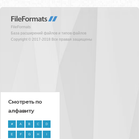
FileFormats
База расширений файлов и типов файлов
Copyright © 2017-2018 Все правая защищены
Смотреть по
алфавиту
#
A
B
C
D
E
F
G
H
I