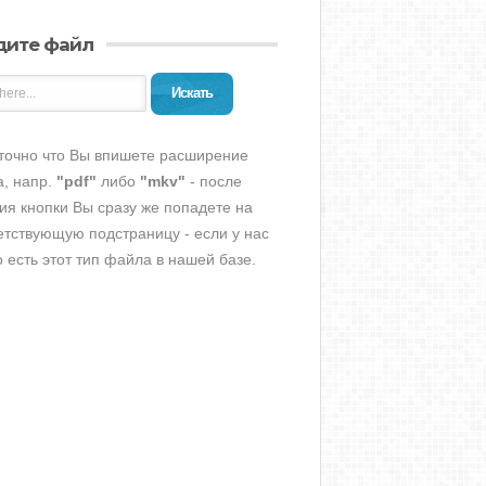
дите файл
Искать
точно что Вы впишете расширение
, напр.
"pdf"
либо
"mkv"
- после
ия кнопки Вы сразу же попадете на
етствующую подстраницу - если у нас
о есть этот тип файла в нашей базе.