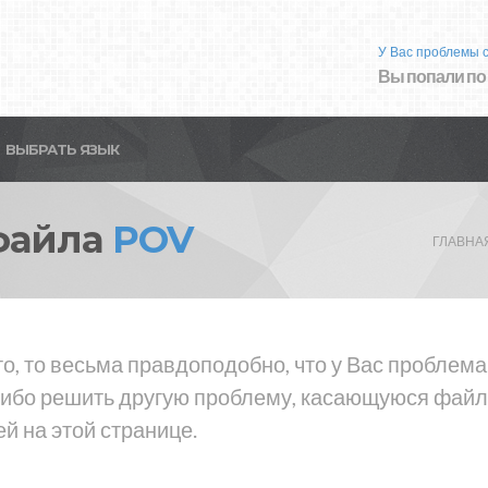
У Вас проблемы 
Вы попали по
ВЫБРАТЬ ЯЗЫК
файла
POV
ГЛАВНА
о, то весьма правдоподобно, что у Вас проблем
либо решить другую проблему, касающуюся файла
й на этой странице.