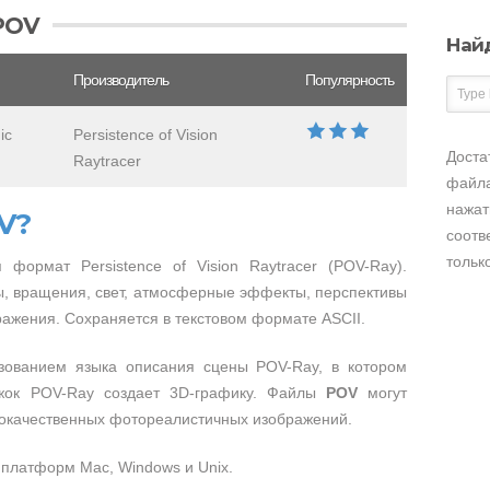
POV
Най
Производитель
Популярность
ic
Persistence of Vision
Доста
Raytracer
файла
нажат
V?
соотв
тольк
формат Persistence of Vision Raytracer (POV-Ray).
ы, вращения, свет, атмосферные эффекты, перспективы
ражения. Сохраняется в текстовом формате ASCII.
ованием языка описания сцены POV-Ray, в котором
ижок POV-Ray создает 3D-графику. Файлы
POV
могут
кокачественных фотореалистичных изображений.
 платформ Mac, Windows и Unix.