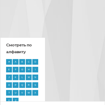
Смотреть по
алфавиту
#
A
B
C
D
E
F
G
H
I
J
K
L
M
N
O
P
Q
R
S
T
U
V
W
X
Y
Z