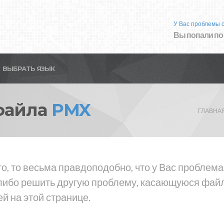
У Вас проблемы 
Вы попали по
ВЫБРАТЬ ЯЗЫК
файла
PMX
ГЛАВНА
то, то весьма правдоподобно, что у Вас проблем
либо решить другую проблему, касающуюся файла
й на этой странице.