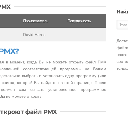
PMX
Най
Производитель
Популярность
David Harris
Доста
файла
 PMX?
нажат
соотв
ая в момент, когда Вы не можете открыть файл PMX
тольк
тановленной соответствующей программы на Вашем
достаточно выбрать и установить одну программу (или
 списка, который Вы найдете на этой странице. После
 должен сам связать установленное программное
Вы не можете открыть.
откроют файл PMX