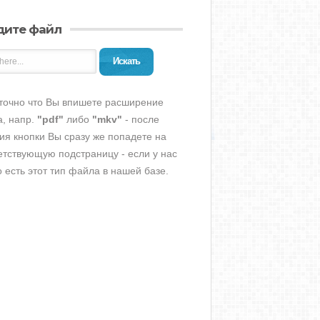
дите файл
Искать
точно что Вы впишете расширение
, напр.
"pdf"
либо
"mkv"
- после
ия кнопки Вы сразу же попадете на
етствующую подстраницу - если у нас
о есть этот тип файла в нашей базе.