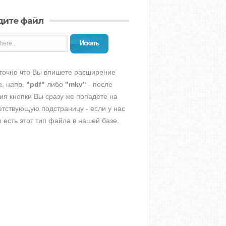
дите файл
Искать
точно что Вы впишете расширение
, напр.
"pdf"
либо
"mkv"
- после
ия кнопки Вы сразу же попадете на
етствующую подстраницу - если у нас
о есть этот тип файла в нашей базе.