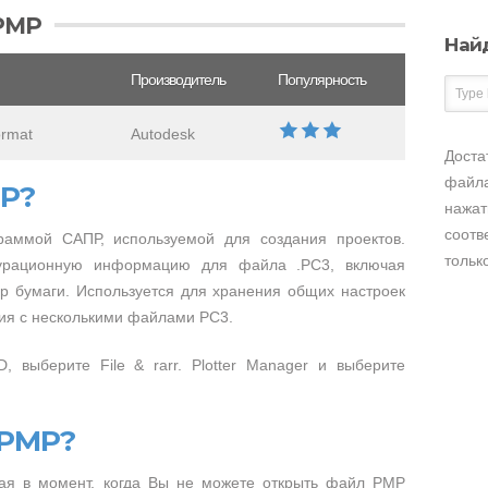
PMP
Най
Производитель
Популярность
ormat
Autodesk
Доста
файла
MP?
нажат
соотв
раммой САПР, используемой для создания проектов.
тольк
гурационную информацию для файла .PC3, включая
р бумаги. Используется для хранения общих настроек
ния с несколькими файлами PC3.
 выберите File & rarr. Plotter Manager и выберите
 PMP?
ая в момент, когда Вы не можете открыть файл PMP