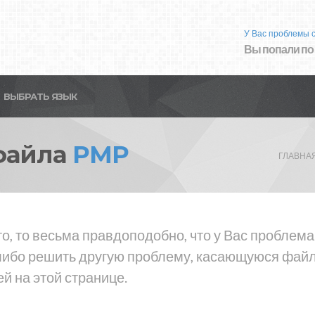
У Вас проблемы 
Вы попали по
ВЫБРАТЬ ЯЗЫК
файла
PMP
ГЛАВНА
то, то весьма правдоподобно, что у Вас проблем
либо решить другую проблему, касающуюся файла
й на этой странице.