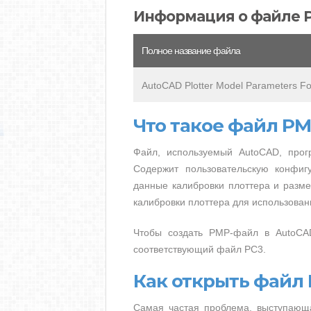
Информация о файле 
Полное название файла
AutoCAD Plotter Model Parameters F
Что такое файл P
Файл, используемый AutoCAD, прог
Содержит пользовательскую конфи
данные калибровки плоттера и разме
калибровки плоттера для использова
Чтобы создать PMP-файл в AutoCAD,
соответствующий файл PC3.
Как открыть файл
Самая частая проблема, выступающ