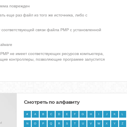
лема поврежден
ть еще раз файл из того же источника, либо с
ет соответствующей связи файла PMP с установленной
alware
PMP не имеет соответствующих ресурсов компьютера,
ющие контроллеры, позволяющие программе запустится
Смотреть по алфавиту
#
A
B
C
D
E
F
G
H
I
J
K
L
ны
N
O
P
Q
R
S
T
U
V
W
X
Y
Z