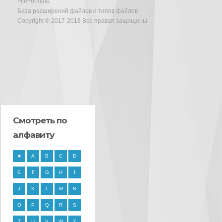
FileFormats
База расширений файлов и типов файлов
Copyright © 2017-2018 Все правая защищены
Смотреть по
алфавиту
#
A
B
C
D
E
F
G
H
I
J
K
L
M
N
O
P
Q
R
S
T
U
V
W
X