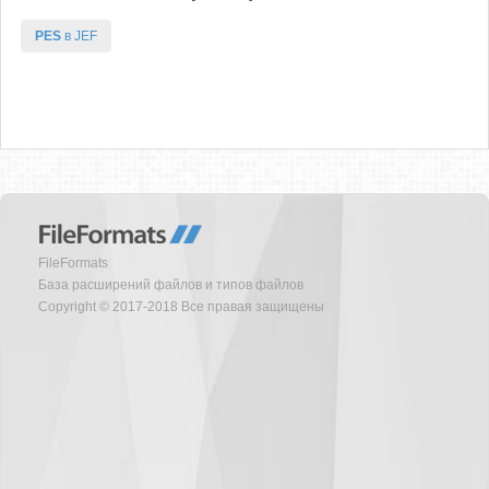
PES
в JEF
FileFormats
База расширений файлов и типов файлов
Copyright © 2017-2018 Все правая защищены