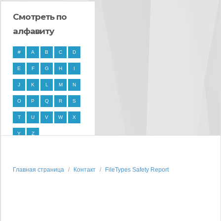
Смотреть по
алфавиту
#
A
B
C
D
E
F
G
H
I
J
K
L
M
N
O
P
Q
R
S
T
U
V
W
X
Y
Z
Главная страница
Контакт
FileTypes Safety Report