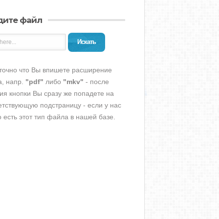
дите файл
Искать
точно что Вы впишете расширение
, напр.
"pdf"
либо
"mkv"
- после
ия кнопки Вы сразу же попадете на
етствующую подстраницу - если у нас
о есть этот тип файла в нашей базе.