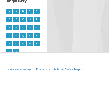
алфавиту
#
A
B
C
D
E
F
G
H
I
J
K
L
M
N
O
P
Q
R
S
T
U
V
W
X
Y
Z
Главная страница
Контакт
FileTypes Safety Report