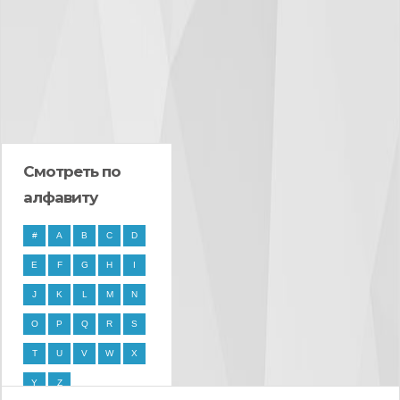
Смотреть по
алфавиту
#
A
B
C
D
E
F
G
H
I
J
K
L
M
N
O
P
Q
R
S
T
U
V
W
X
Y
Z