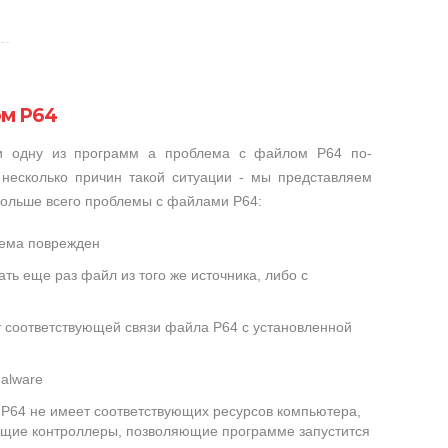
ом P64
ли одну из программ а проблема с файлом P64 по-
несколько причин такой ситуации - мы представляем
больше всего проблемы с файлами P64:
лема поврежден
ть еще раз файл из того же источника, либо с
т соответствующей связи файла P64 с установленной
alware
P64 не имеет соответствующих ресурсов компьютера,
ющие контроллеры, позволяющие программе запустится