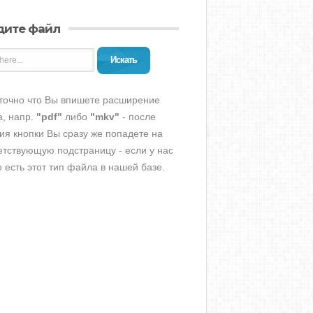
дите файл
Искать
точно что Вы впишете расширение
, напр.
"pdf"
либо
"mkv"
- после
ия кнопки Вы сразу же попадете на
етствующую подстраницу - если у нас
о есть этот тип файла в нашей базе.