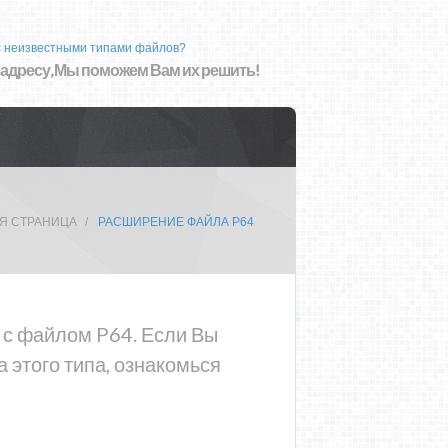
с неизвестными типами файлов?
 адресу, Мы поможем Вам их решить!
Я СТРАНИЦА
РАСШИРЕНИЕ ФАЙЛА P64
а с файлом P64. Если Вы
 этого типа, ознакомься