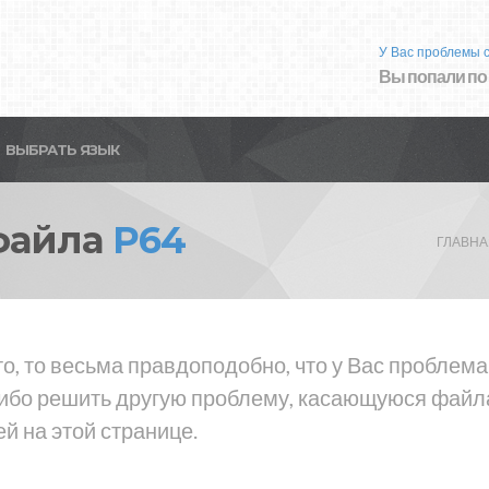
У Вас проблемы 
Вы попали по
ВЫБРАТЬ ЯЗЫК
файла
P64
ГЛАВНА
о, то весьма правдоподобно, что у Вас проблем
либо решить другую проблему, касающуюся файла
й на этой странице.