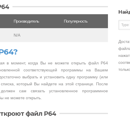
P64
Най
Производитель
Популярность
N/A
Доста
файла
P64?
нажат
соотв
ая в момент, когда Вы не можете открыть файл P64
тольк
тановленной соответствующей программы на Вашем
достаточно выбрать и установить одну программу (или
 списка, который Вы найдете на этой странице. После
 должен сам связать установленное программное
ы не можете открыть.
откроют файл P64