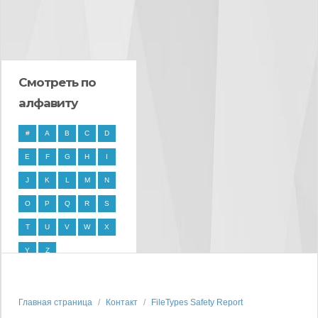
Смотреть по
алфавиту
#
A
B
C
D
E
F
G
H
I
J
K
L
M
N
O
P
Q
R
S
T
U
V
W
X
Y
Z
Главная страница
Контакт
FileTypes Safety Report