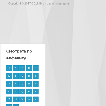
Copyright © 2017-2018 Все правая защищены
Смотреть по
алфавиту
#
A
B
C
D
E
F
G
H
I
J
K
L
M
N
O
P
Q
R
S
T
U
V
W
X