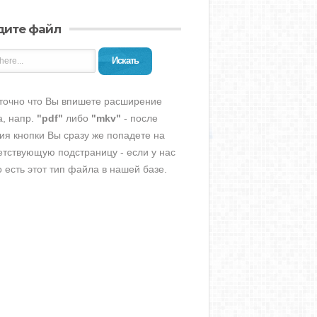
дите файл
Искать
точно что Вы впишете расширение
, напр.
"pdf"
либо
"mkv"
- после
ия кнопки Вы сразу же попадете на
етствующую подстраницу - если у нас
о есть этот тип файла в нашей базе.