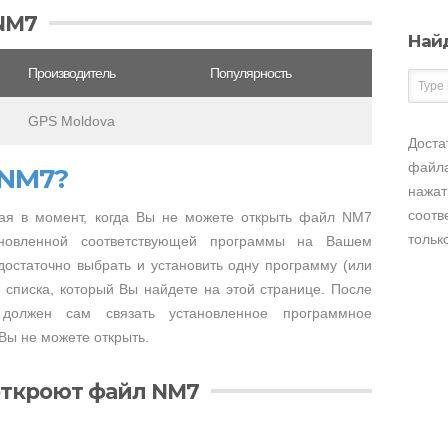
NM7
Най
Производитель
Популярность
GPS Moldova
Доста
файла
 NM7?
нажат
соотв
ая в момент, когда Вы не можете открыть файл NM7
тольк
тановленной соответствующей программы на Вашем
достаточно выбрать и установить одну программу (или
 списка, который Вы найдете на этой странице. После
 должен сам связать установленное программное
Вы не можете открыть.
откроют файл NM7