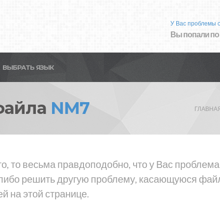
У Вас проблемы 
Вы попали по
ВЫБРАТЬ ЯЗЫК
файла
NM7
ГЛАВНА
то, то весьма правдоподобно, что у Вас проблем
либо решить другую проблему, касающуюся файла
й на этой странице.