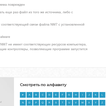
лема поврежден
ть еще раз файл из того же источника, либо с
ет соответствующей связи файла NM7 с установленной
alware
NM7 не имеет соответствующих ресурсов компьютера,
ющие контроллеры, позволяющие программе запустится
Смотреть по алфавиту
#
A
B
C
D
E
F
G
H
I
J
K
L
ны
N
O
P
Q
R
S
T
U
V
W
X
Y
Z