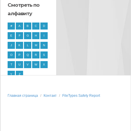
Смотреть по
алфавиту
#
A
B
C
D
E
F
G
H
I
J
K
L
M
N
O
P
Q
R
S
T
U
V
W
X
Y
Z
Главная страница
Контакт
FileTypes Safety Report