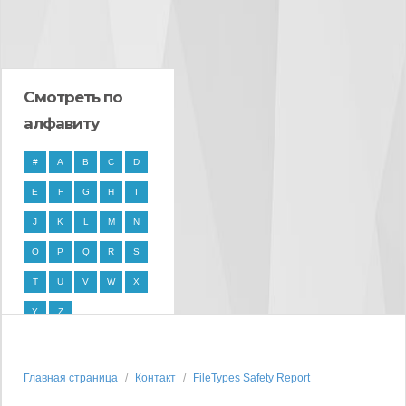
Смотреть по
алфавиту
#
A
B
C
D
E
F
G
H
I
J
K
L
M
N
O
P
Q
R
S
T
U
V
W
X
Y
Z
Главная страница
Контакт
FileTypes Safety Report