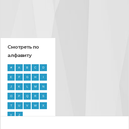
Смотреть по
алфавиту
#
A
B
C
D
E
F
G
H
I
J
K
L
M
N
O
P
Q
R
S
T
U
V
W
X
Y
Z