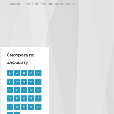
Copyright © 2017-2018 Все правая защищены
Смотреть по
алфавиту
#
A
B
C
D
E
F
G
H
I
J
K
L
M
N
O
P
Q
R
S
T
U
V
W
X