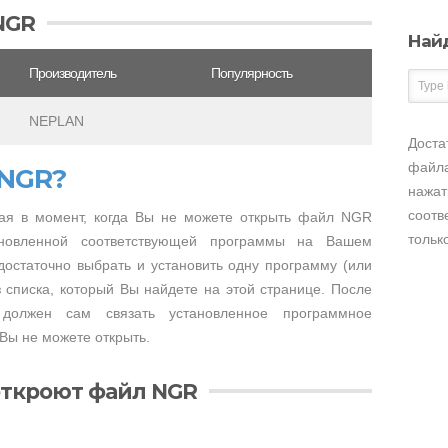
NGR
Най
Производитель
Популярность
NEPLAN
Доста
файла
 NGR?
нажат
соотв
ая в момент, когда Вы не можете открыть файл NGR
тольк
тановленной соответствующей программы на Вашем
достаточно выбрать и установить одну программу (или
 списка, который Вы найдете на этой странице. После
 должен сам связать установленное программное
Вы не можете открыть.
откроют файл NGR