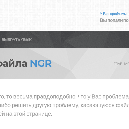
У Вас проблемы 
Вы попали по
ВЫБРАТЬ ЯЗЫК
файла
NGR
ГЛАВНА
то, то весьма правдоподобно, что у Вас проблем
либо решить другую проблему, касающуюся файла
й на этой странице.