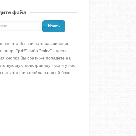
дите файл
Искать
точно что Вы впишете расширение
, напр.
"pdf"
либо
"mkv"
- после
ия кнопки Вы сразу же попадете на
етствующую подстраницу - если у нас
о есть этот тип файла в нашей базе.