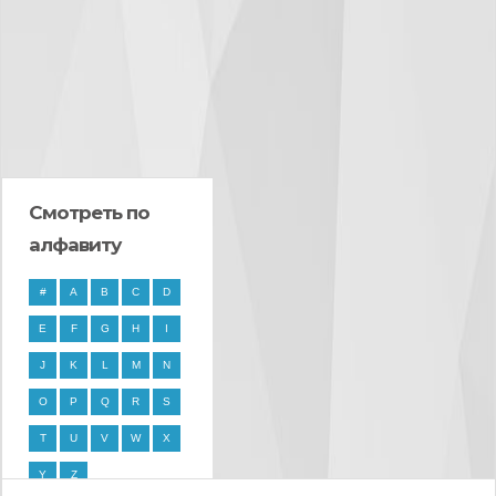
Смотреть по
алфавиту
#
A
B
C
D
E
F
G
H
I
J
K
L
M
N
O
P
Q
R
S
T
U
V
W
X
Y
Z