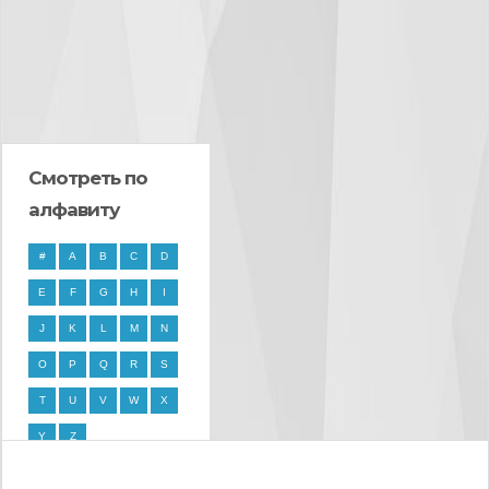
Смотреть по
алфавиту
#
A
B
C
D
E
F
G
H
I
J
K
L
M
N
O
P
Q
R
S
T
U
V
W
X
Y
Z