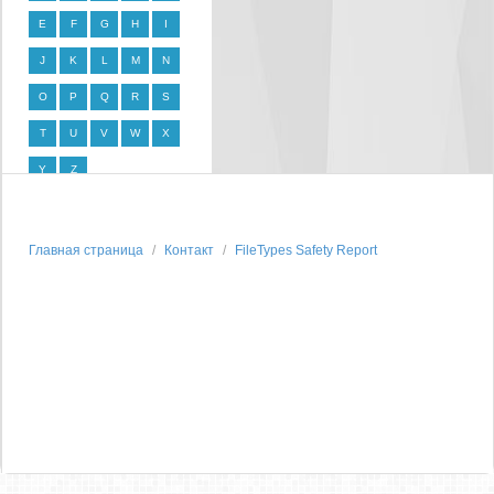
E
F
G
H
I
J
K
L
M
N
O
P
Q
R
S
T
U
V
W
X
Y
Z
Главная страница
Контакт
FileTypes Safety Report