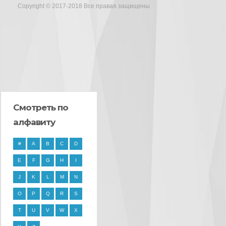
Copyright © 2017-2018 Все правая защищены
Смотреть по
алфавиту
#
A
B
C
D
E
F
G
H
I
J
K
L
M
N
O
P
Q
R
S
T
U
V
W
X