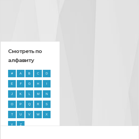
Смотреть по
алфавиту
#
A
B
C
D
E
F
G
H
I
J
K
L
M
N
O
P
Q
R
S
T
U
V
W
X
Y
Z