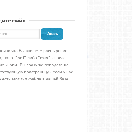
дите файл
Искать
точно что Вы впишете расширение
, напр.
"pdf"
либо
"mkv"
- после
ия кнопки Вы сразу же попадете на
етствующую подстраницу - если у нас
о есть этот тип файла в нашей базе.