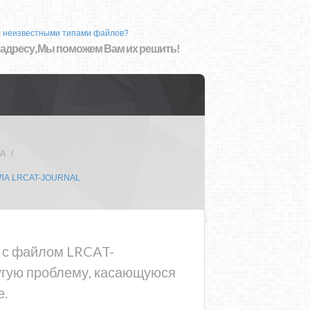
с неизвестными типами файлов?
 адресу, Мы поможем Вам их решить!
ЦА
А LRCAT-JOURNAL
а с файлом LRCAT-
угую проблему, касающуюся
е.