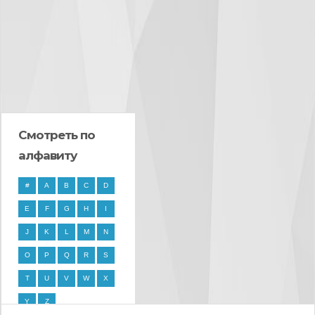
Смотреть по
алфавиту
#
A
B
C
D
E
F
G
H
I
J
K
L
M
N
O
P
Q
R
S
T
U
V
W
X
Y
Z