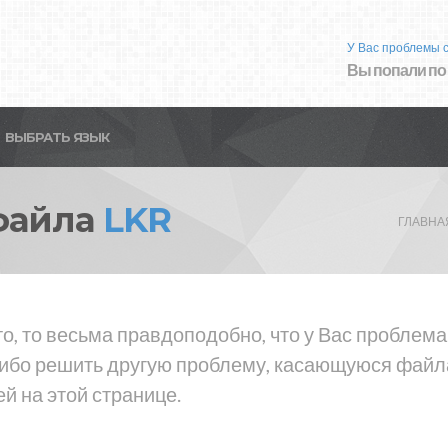
У Вас проблемы 
Вы попали по
ВЫБРАТЬ ЯЗЫК
файла
LKR
ГЛАВНА
о, то весьма правдоподобно, что у Вас проблем
либо решить другую проблему, касающуюся файла
й на этой странице.