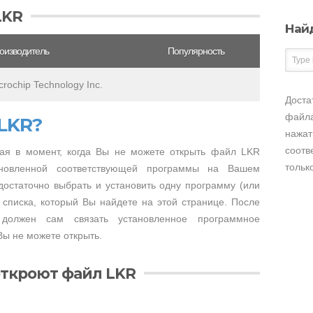
LKR
Най
оизводитель
Популярность
crochip Technology Inc.
Доста
файла
LKR?
нажат
соотв
ая в момент, когда Вы не можете открыть файл LKR
тольк
тановленной соответствующей программы на Вашем
достаточно выбрать и установить одну программу (или
 списка, который Вы найдете на этой странице. После
 должен сам связать установленное программное
ы не можете открыть.
откроют файл LKR