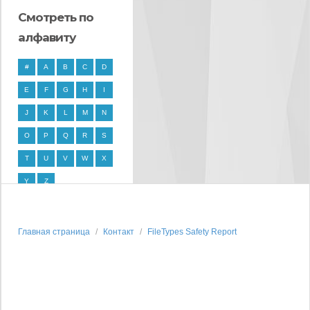
Смотреть по
алфавиту
#
A
B
C
D
E
F
G
H
I
J
K
L
M
N
O
P
Q
R
S
T
U
V
W
X
Y
Z
Главная страница
Контакт
FileTypes Safety Report