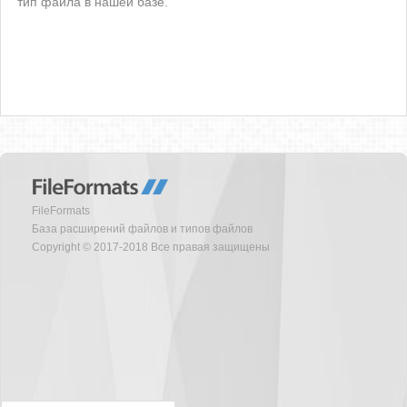
тип файла в нашей базе.
FileFormats
База расширений файлов и типов файлов
Copyright © 2017-2018 Все правая защищены