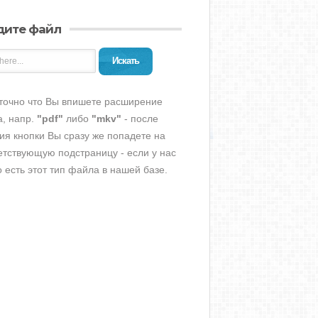
дите файл
Искать
точно что Вы впишете расширение
, напр.
"pdf"
либо
"mkv"
- после
ия кнопки Вы сразу же попадете на
етствующую подстраницу - если у нас
о есть этот тип файла в нашей базе.