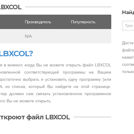
LBXCOL
Най
Производитель
Популярность
N/A
Доста
файла
 LBXCOL?
нажат
соотв
я в момент, когда Вы не можете открыть файл LBXCOL
тольк
тановленной соответствующей программы на Вашем
достаточно выбрать и установить одну программу (или
L из списка, который Вы найдете на этой странице.
тер должен сам связать установленное программное
го Вы не можете открыть.
откроют файл LBXCOL