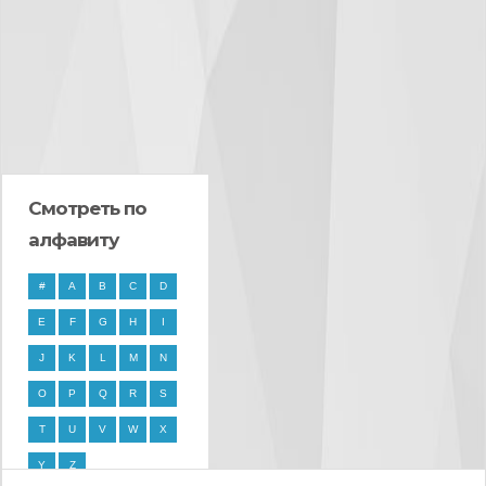
Смотреть по
алфавиту
#
A
B
C
D
E
F
G
H
I
J
K
L
M
N
O
P
Q
R
S
T
U
V
W
X
Y
Z