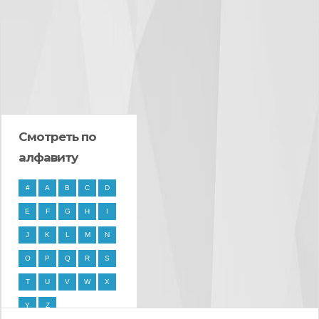
Смотреть по
алфавиту
#
A
B
C
D
E
F
G
H
I
J
K
L
M
N
O
P
Q
R
S
T
U
V
W
X
Y
Z